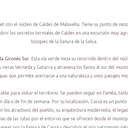
let con el núcleo de Caldes de Malavella. Tiene su punto de inic
ubrir los secretos termales de Caldes en una excursión muy agr
bosques de la llanura de la Selva.
la Gironès Sur
. Esta vía verde inicia su recorrido dentro del n
as rieras Verneda y Gotarra y atraviesa los llanos al sur del muni
guas que permite acercarse a una naturaleza y unos paisajes muy
able para visitar el territorio. Se pueden seguir en familia, tan
n día o de fin de semana. Por su localización, Cassà es un punt
r los atractivos del pueblo, su arquitectura modernista, el leg
nas de las rutas por el entorno que se ofrecen desde el munici
pasear por la llanura de Cassà y descubrir el rico patrimonio nat