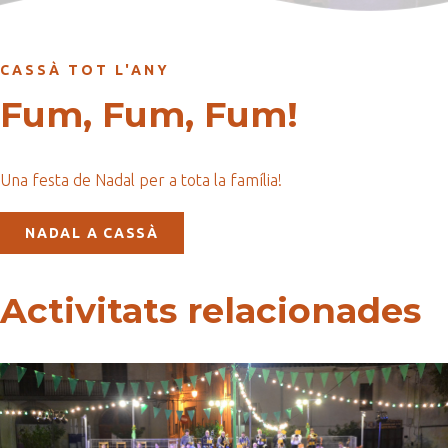
CASSÀ TOT L'ANY
Fum, Fum, Fum!
Una festa de Nadal per a tota la família!
NADAL A CASSÀ
Activitats relacionades