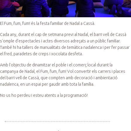
El Fum, fum, fum! és la festa familiar de Nadal a Cassà.
Cada any, durant el cap de setmana previ al Nadal, el barri vell de Cassà
s'omple d'espectacles i actes diversos adreçats a un públic familiar.
També hi ha tallers de manualitats de temàtica nadalenca i per fer passar
el fred, paradetes de creps i xocolata desfeta.
Amb l'objectiu de dinamitzar el poble i el comerç local durant la
campanya de Nadal, el Fum, fum, fum! Vol convertir els carrers i places
del barri vell de Cassà, que compten amb decoració i ambientació
nadalenca, en un espai per gaudir amb tota la família.
No us ho perdeu i esteu atents a la programació!